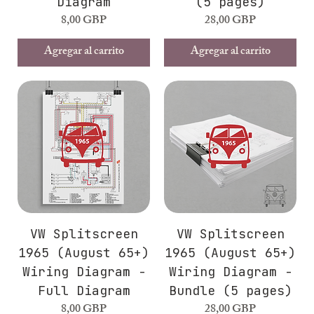
Diagram
(5 pages)
Precio
Precio
8,00 GBP
28,00 GBP
Agregar al carrito
Agregar al carrito
VW Splitscreen
VW Splitscreen
1965 (August 65+)
1965 (August 65+)
Wiring Diagram -
Wiring Diagram -
Full Diagram
Bundle (5 pages)
Precio
Precio
8,00 GBP
28,00 GBP