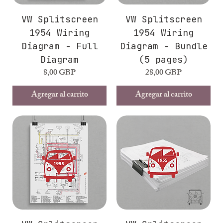
VW Splitscreen
VW Splitscreen
1954 Wiring
1954 Wiring
Diagram - Full
Diagram - Bundle
Diagram
(5 pages)
Precio
Precio
8,00 GBP
28,00 GBP
Agregar al carrito
Agregar al carrito